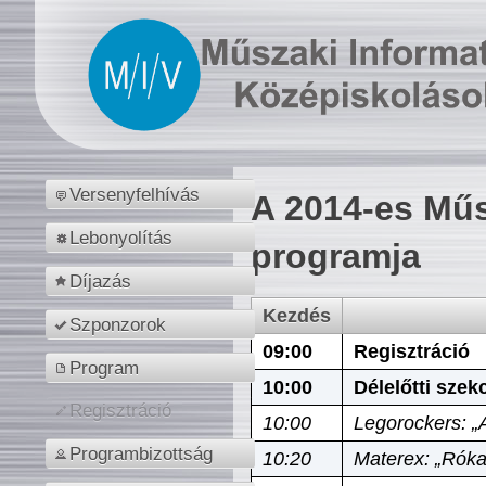
Versenyfelhívás
A 2014-es Műs
Lebonyolítás
programja
Díjazás
Kezdés
Szponzorok
09:00
Regisztráció
Program
10:00
Délelőtti szek
Regisztráció
10:00
Legorockers: „
Programbizottság
10:20
Materex: „Róka