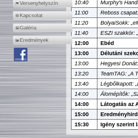
10:40
Murphy's Hands
Versenyhelyszín
11:00
Reboss csapat:
Kapcsolat
11:20
BolyaiSokk: „e
Galéria
11:40
ESZI szakkör: 
Eredmények
12:00
Ebéd
13:00
Délutáni szek
13:00
Hegyesi Donát:
13:20
TeamTAG: „A Tó
13:40
Légbőlkapott: 
14:00
Álomépítők: „Sz
14:00
Látogatás az A
15:00
Eredményhird
15:30
Igény szerint