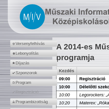
Versenyfelhívás
A 2014-es Műs
Lebonyolítás
programja
Díjazás
Kezdés
Szponzorok
09:00
Regisztráció
Program
10:00
Délelőtti szek
Regisztráció
10:00
Legorockers: „
Programbizottság
10:20
Materex: „Róka