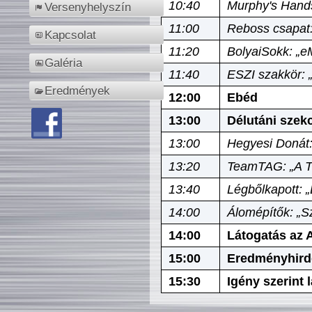
10:40
Murphy's Hands
Versenyhelyszín
11:00
Reboss csapat:
Kapcsolat
11:20
BolyaiSokk: „e
Galéria
11:40
ESZI szakkör: 
Eredmények
12:00
Ebéd
13:00
Délutáni szek
13:00
Hegyesi Donát:
13:20
TeamTAG: „A Tó
13:40
Légbőlkapott: 
14:00
Álomépítők: „Sz
14:00
Látogatás az A
15:00
Eredményhird
15:30
Igény szerint