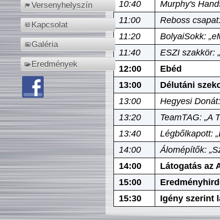
10:40
Murphy's Hands
Versenyhelyszín
11:00
Reboss csapat:
Kapcsolat
11:20
BolyaiSokk: „e
Galéria
11:40
ESZI szakkör: 
Eredmények
12:00
Ebéd
13:00
Délutáni szek
13:00
Hegyesi Donát:
13:20
TeamTAG: „A Tó
13:40
Légbőlkapott: 
14:00
Álomépítők: „Sz
14:00
Látogatás az A
15:00
Eredményhird
15:30
Igény szerint