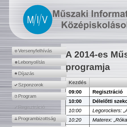
Versenyfelhívás
A 2014-es Műs
Lebonyolítás
programja
Díjazás
Kezdés
Szponzorok
09:00
Regisztráció
Program
10:00
Délelőtti szek
Regisztráció
10:00
Legorockers: „
Programbizottság
10:20
Materex: „Róka