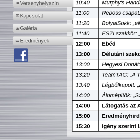
10:40
Murphy's Hands
Versenyhelyszín
11:00
Reboss csapat:
Kapcsolat
11:20
BolyaiSokk: „e
Galéria
11:40
ESZI szakkör: 
Eredmények
12:00
Ebéd
13:00
Délutáni szek
13:00
Hegyesi Donát:
13:20
TeamTAG: „A Tó
13:40
Légbőlkapott: 
14:00
Álomépítők: „Sz
14:00
Látogatás az A
15:00
Eredményhird
15:30
Igény szerint