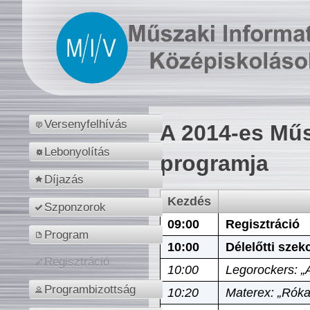
Versenyfelhívás
A 2014-es Műs
Lebonyolítás
programja
Díjazás
Kezdés
Szponzorok
09:00
Regisztráció
Program
10:00
Délelőtti szek
Regisztráció
10:00
Legorockers: „
Programbizottság
10:20
Materex: „Róka