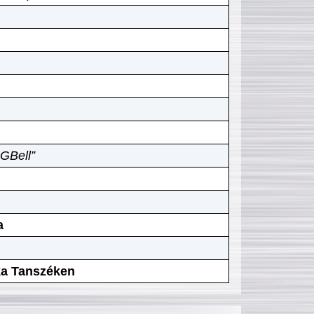
GBell”
a
ika Tanszéken