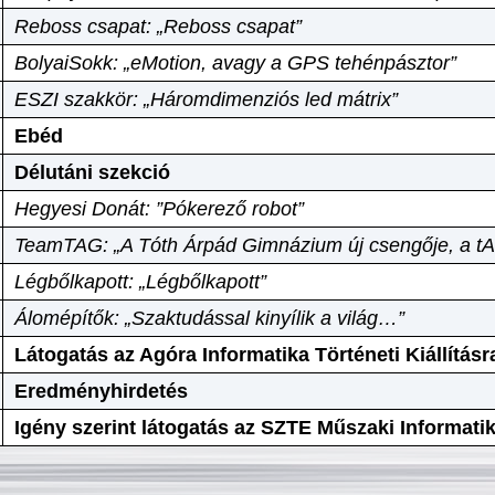
Reboss csapat: „Reboss csapat”
BolyaiSokk: „eMotion, avagy a GPS tehénpásztor”
ESZI szakkör: „Háromdimenziós led mátrix”
Ebéd
Délutáni szekció
Hegyesi Donát: ”Pókerező robot”
TeamTAG: „A Tóth Árpád Gimnázium új csengője, a tA
Légbőlkapott: „Légbőlkapott”
Álomépítők: „Szaktudással kinyílik a világ…”
Látogatás az Agóra Informatika Történeti Kiállításr
Eredményhirdetés
Igény szerint látogatás az SZTE Műszaki Informat