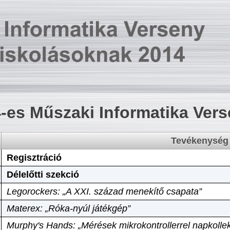
-es Műszaki Informatika Ver
Tevékenység
Regisztráció
Délelőtti szekció
Legorockers: „A XXI. század menekítő csapata”
Materex: „Róka-nyúl játékgép”
Murphy's Hands: „Mérések mikrokontrollerrel napkollek