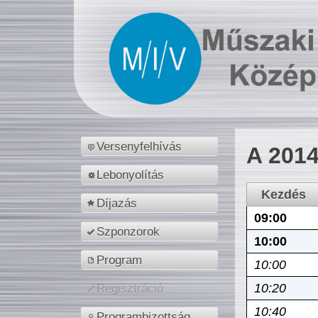
Versenyfelhívás
A 2014
Lebonyolítás
Kezdés
Díjazás
09:00
Szponzorok
10:00
Program
10:00
10:20
Regisztráció
10:40
Programbizottság