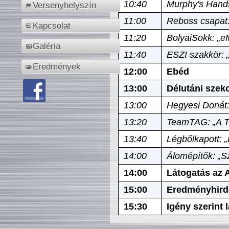
10:40
Murphy's Hands
Versenyhelyszín
11:00
Reboss csapat:
Kapcsolat
11:20
BolyaiSokk: „e
Galéria
11:40
ESZI szakkör: 
Eredmények
12:00
Ebéd
13:00
Délutáni szek
13:00
Hegyesi Donát:
13:20
TeamTAG: „A Tó
13:40
Légbőlkapott: 
14:00
Álomépítők: „Sz
14:00
Látogatás az A
15:00
Eredményhird
15:30
Igény szerint