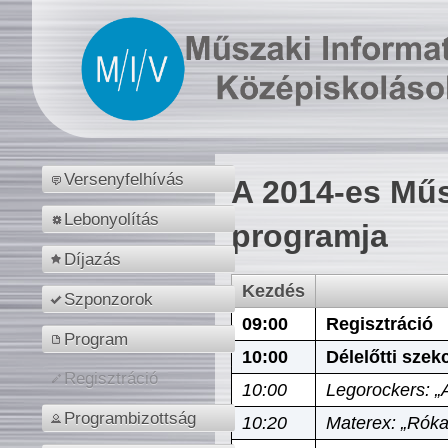
Versenyfelhívás
A 2014-es Műs
Lebonyolítás
programja
Díjazás
Kezdés
Szponzorok
09:00
Regisztráció
Program
10:00
Délelőtti szek
Regisztráció
10:00
Legorockers: „
Programbizottság
10:20
Materex: „Róka