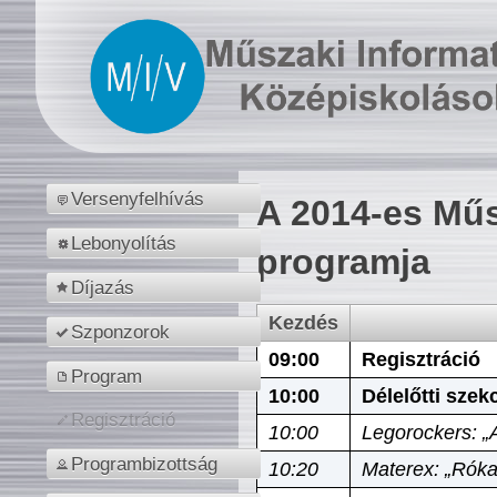
Versenyfelhívás
A 2014-es Műs
Lebonyolítás
programja
Díjazás
Kezdés
Szponzorok
09:00
Regisztráció
Program
10:00
Délelőtti szek
Regisztráció
10:00
Legorockers: „
Programbizottság
10:20
Materex: „Róka