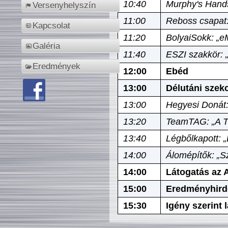
10:40
Murphy's Hands
Versenyhelyszín
11:00
Reboss csapat:
Kapcsolat
11:20
BolyaiSokk: „e
Galéria
11:40
ESZI szakkör: 
Eredmények
12:00
Ebéd
13:00
Délutáni szek
13:00
Hegyesi Donát:
13:20
TeamTAG: „A Tó
13:40
Légbőlkapott: 
14:00
Álomépítők: „Sz
14:00
Látogatás az A
15:00
Eredményhird
15:30
Igény szerint