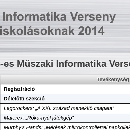
-es Műszaki Informatika Ver
Tevékenység
Regisztráció
Délelőtti szekció
Legorockers: „A XXI. század menekítő csapata”
Materex: „Róka-nyúl játékgép”
Murphy's Hands: „Mérések mikrokontrollerrel napkollek