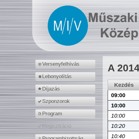
Versenyfelhívás
A 2014
Lebonyolítás
Kezdés
Díjazás
09:00
Szponzorok
10:00
Program
10:00
10:20
Regisztráció
10:40
Programbizottság