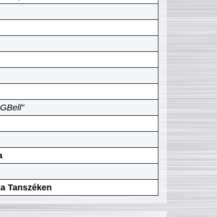
GBell”
a
ika Tanszéken