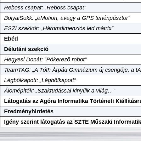
Reboss csapat: „Reboss csapat”
BolyaiSokk: „eMotion, avagy a GPS tehénpásztor”
ESZI szakkör: „Háromdimenziós led mátrix”
Ebéd
Délutáni szekció
Hegyesi Donát: ”Pókerező robot”
TeamTAG: „A Tóth Árpád Gimnázium új csengője, a tA
Légbőlkapott: „Légbőlkapott”
Álomépítők: „Szaktudással kinyílik a világ…”
Látogatás az Agóra Informatika Történeti Kiállításr
Eredményhirdetés
Igény szerint látogatás az SZTE Műszaki Informat