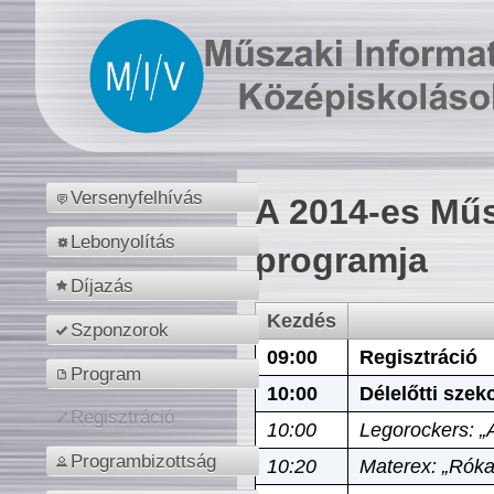
Versenyfelhívás
A 2014-es Műs
Lebonyolítás
programja
Díjazás
Kezdés
Szponzorok
09:00
Regisztráció
Program
10:00
Délelőtti szek
Regisztráció
10:00
Legorockers: „
Programbizottság
10:20
Materex: „Róka