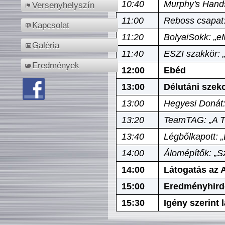
10:40
Murphy's Hands
Versenyhelyszín
11:00
Reboss csapat:
Kapcsolat
11:20
BolyaiSokk: „e
Galéria
11:40
ESZI szakkör: 
Eredmények
12:00
Ebéd
13:00
Délutáni szek
13:00
Hegyesi Donát:
13:20
TeamTAG: „A Tó
13:40
Légbőlkapott: 
14:00
Álomépítők: „Sz
14:00
Látogatás az A
15:00
Eredményhird
15:30
Igény szerint