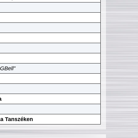
GBell”
a
ika Tanszéken