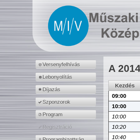
Versenyfelhívás
A 2014
Lebonyolítás
Kezdés
Díjazás
09:00
Szponzorok
10:00
Program
10:00
10:20
Regisztráció
10:40
Programbizottság