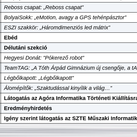
Reboss csapat: „Reboss csapat”
BolyaiSokk: „eMotion, avagy a GPS tehénpásztor”
ESZI szakkör: „Háromdimenziós led mátrix”
Ebéd
Délutáni szekció
Hegyesi Donát: ”Pókerező robot”
TeamTAG: „A Tóth Árpád Gimnázium új csengője, a tA
Légbőlkapott: „Légbőlkapott”
Álomépítők: „Szaktudással kinyílik a világ…”
Látogatás az Agóra Informatika Történeti Kiállításr
Eredményhirdetés
Igény szerint látogatás az SZTE Műszaki Informat