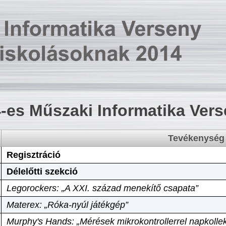
-es Műszaki Informatika Ver
Tevékenység
Regisztráció
Délelőtti szekció
Legorockers: „A XXI. század menekítő csapata”
Materex: „Róka-nyúl játékgép”
Murphy's Hands: „Mérések mikrokontrollerrel napkollek