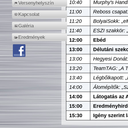
10:40
Murphy's Hands
Versenyhelyszín
11:00
Reboss csapat:
Kapcsolat
11:20
BolyaiSokk: „e
Galéria
11:40
ESZI szakkör: 
Eredmények
12:00
Ebéd
13:00
Délutáni szek
13:00
Hegyesi Donát:
13:20
TeamTAG: „A Tó
13:40
Légbőlkapott: 
14:00
Álomépítők: „Sz
14:00
Látogatás az A
15:00
Eredményhird
15:30
Igény szerint