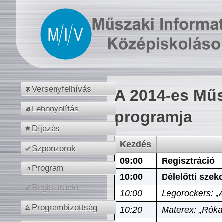
Versenyfelhívás
A 2014-es Műs
Lebonyolítás
programja
Díjazás
Kezdés
Szponzorok
09:00
Regisztráció
Program
10:00
Délelőtti szek
Regisztráció
10:00
Legorockers: „
Programbizottság
10:20
Materex: „Róka