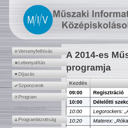
Versenyfelhívás
A 2014-es Műs
Lebonyolítás
programja
Díjazás
Kezdés
Szponzorok
09:00
Regisztráció
Program
10:00
Délelőtti szek
Regisztráció
10:00
Legorockers: „
Programbizottság
10:20
Materex: „Róka