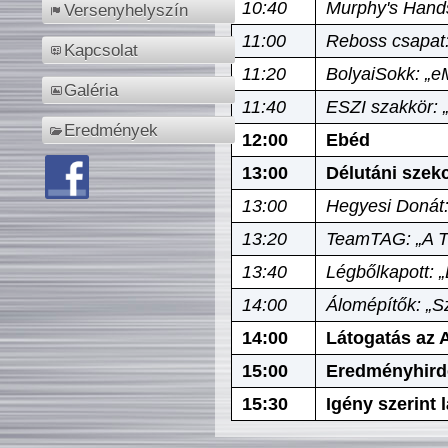
10:40
Murphy's Hands
Versenyhelyszín
11:00
Reboss csapat:
Kapcsolat
11:20
BolyaiSokk: „e
Galéria
11:40
ESZI szakkör: 
Eredmények
12:00
Ebéd
13:00
Délutáni szek
13:00
Hegyesi Donát:
13:20
TeamTAG: „A Tó
13:40
Légbőlkapott: 
14:00
Álomépítők: „Sz
14:00
Látogatás az A
15:00
Eredményhird
15:30
Igény szerint