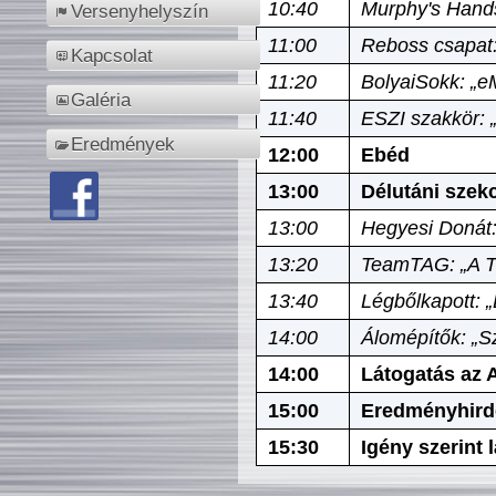
10:40
Murphy's Hands
Versenyhelyszín
11:00
Reboss csapat:
Kapcsolat
11:20
BolyaiSokk: „e
Galéria
11:40
ESZI szakkör: 
Eredmények
12:00
Ebéd
13:00
Délutáni szek
13:00
Hegyesi Donát:
13:20
TeamTAG: „A Tó
13:40
Légbőlkapott: 
14:00
Álomépítők: „Sz
14:00
Látogatás az A
15:00
Eredményhird
15:30
Igény szerint