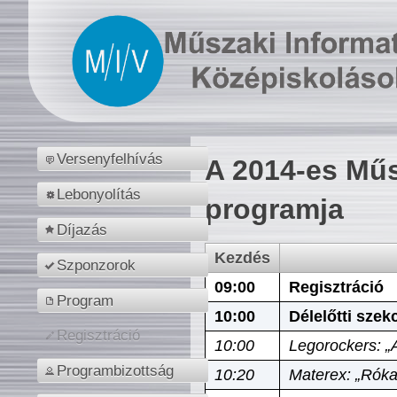
Versenyfelhívás
A 2014-es Műs
Lebonyolítás
programja
Díjazás
Kezdés
Szponzorok
09:00
Regisztráció
Program
10:00
Délelőtti szek
Regisztráció
10:00
Legorockers: „
Programbizottság
10:20
Materex: „Róka