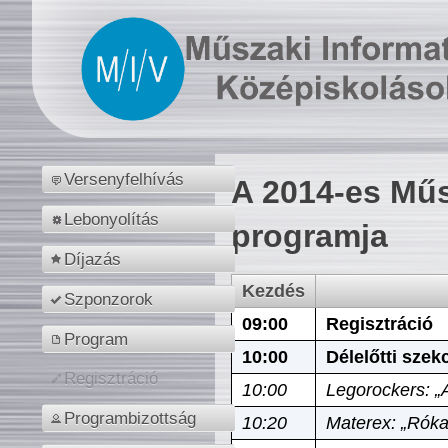
Versenyfelhívás
A 2014-es Műs
Lebonyolítás
programja
Díjazás
Kezdés
Szponzorok
09:00
Regisztráció
Program
10:00
Délelőtti szek
Regisztráció
10:00
Legorockers: „
Programbizottság
10:20
Materex: „Róka