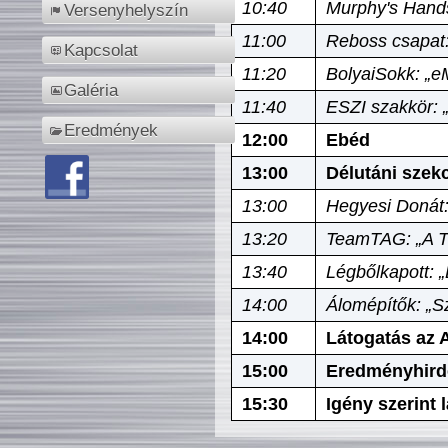
10:40
Murphy's Hands
Versenyhelyszín
11:00
Reboss csapat:
Kapcsolat
11:20
BolyaiSokk: „e
Galéria
11:40
ESZI szakkör: 
Eredmények
12:00
Ebéd
13:00
Délutáni szek
13:00
Hegyesi Donát:
13:20
TeamTAG: „A Tó
13:40
Légbőlkapott: 
14:00
Álomépítők: „Sz
14:00
Látogatás az A
15:00
Eredményhird
15:30
Igény szerint