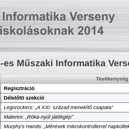
-es Műszaki Informatika Ver
Tevékenység
Regisztráció
Délelőtti szekció
Legorockers: „A XXI. század menekítő csapata”
Materex: „Róka-nyúl játékgép”
Murphy's Hands: „Mérések mikrokontrollerrel napkollek