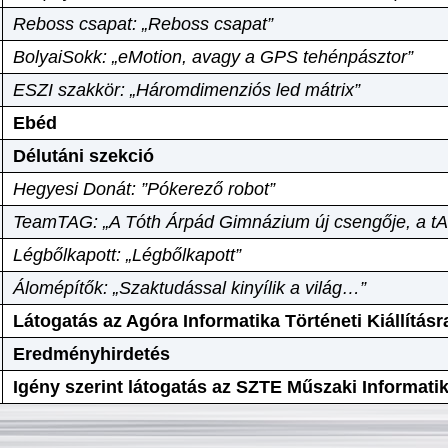
Reboss csapat: „Reboss csapat”
BolyaiSokk: „eMotion, avagy a GPS tehénpásztor”
ESZI szakkör: „Háromdimenziós led mátrix”
Ebéd
Délutáni szekció
Hegyesi Donát: ”Pókerező robot”
TeamTAG: „A Tóth Árpád Gimnázium új csengője, a tA
Légbőlkapott: „Légbőlkapott”
Álomépítők: „Szaktudással kinyílik a világ…”
Látogatás az Agóra Informatika Történeti Kiállításr
Eredményhirdetés
Igény szerint látogatás az SZTE Műszaki Informat