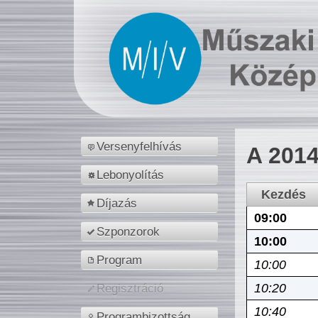
Versenyfelhívás
A 2014
Lebonyolítás
Kezdés
Díjazás
09:00
Szponzorok
10:00
Program
10:00
10:20
Regisztráció
10:40
Programbizottság