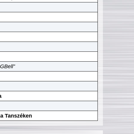
GBell”
a
ika Tanszéken