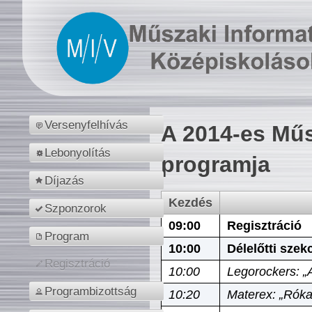
Versenyfelhívás
A 2014-es Műs
Lebonyolítás
programja
Díjazás
Kezdés
Szponzorok
09:00
Regisztráció
Program
10:00
Délelőtti szek
Regisztráció
10:00
Legorockers: „
Programbizottság
10:20
Materex: „Róka