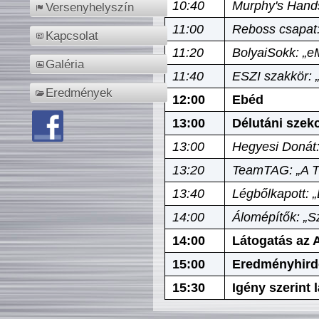
10:40
Murphy's Hands
Versenyhelyszín
11:00
Reboss csapat:
Kapcsolat
11:20
BolyaiSokk: „e
Galéria
11:40
ESZI szakkör: 
Eredmények
12:00
Ebéd
13:00
Délutáni szek
13:00
Hegyesi Donát:
13:20
TeamTAG: „A Tó
13:40
Légbőlkapott: 
14:00
Álomépítők: „Sz
14:00
Látogatás az A
15:00
Eredményhird
15:30
Igény szerint