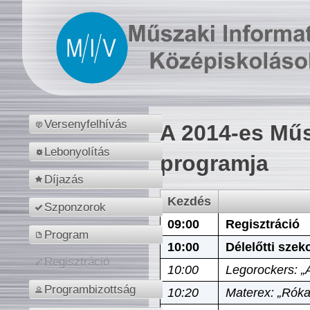
Versenyfelhívás
A 2014-es Műs
Lebonyolítás
programja
Díjazás
Kezdés
Szponzorok
09:00
Regisztráció
Program
10:00
Délelőtti szek
Regisztráció
10:00
Legorockers: „
Programbizottság
10:20
Materex: „Róka