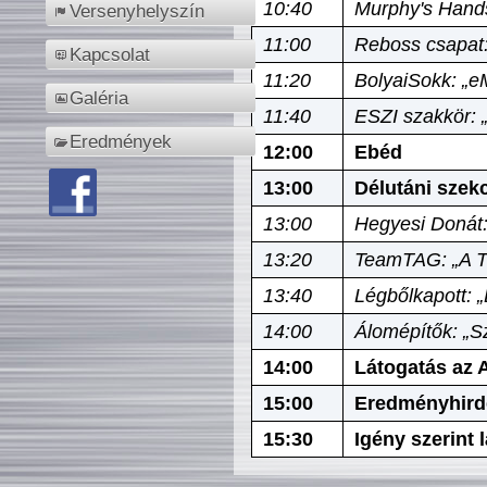
10:40
Murphy's Hands
Versenyhelyszín
11:00
Reboss csapat:
Kapcsolat
11:20
BolyaiSokk: „e
Galéria
11:40
ESZI szakkör: 
Eredmények
12:00
Ebéd
13:00
Délutáni szek
13:00
Hegyesi Donát:
13:20
TeamTAG: „A Tó
13:40
Légbőlkapott: 
14:00
Álomépítők: „Sz
14:00
Látogatás az A
15:00
Eredményhird
15:30
Igény szerint