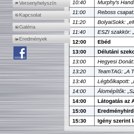
10:40
Murphy's Hands
Versenyhelyszín
11:00
Reboss csapat:
Kapcsolat
11:20
BolyaiSokk: „e
Galéria
11:40
ESZI szakkör: 
Eredmények
12:00
Ebéd
13:00
Délutáni szek
13:00
Hegyesi Donát:
13:20
TeamTAG: „A Tó
13:40
Légbőlkapott: 
14:00
Álomépítők: „Sz
14:00
Látogatás az A
15:00
Eredményhird
15:30
Igény szerint