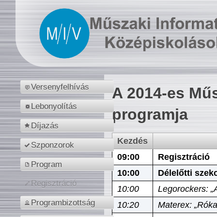
Versenyfelhívás
A 2014-es Műs
Lebonyolítás
programja
Díjazás
Kezdés
Szponzorok
09:00
Regisztráció
Program
10:00
Délelőtti szek
Regisztráció
10:00
Legorockers: „
Programbizottság
10:20
Materex: „Róka