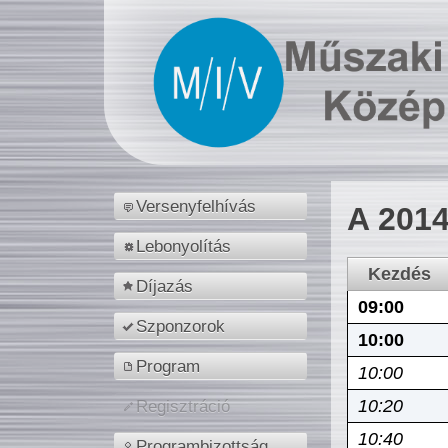
Versenyfelhívás
A 2014
Lebonyolítás
Kezdés
Díjazás
09:00
Szponzorok
10:00
Program
10:00
10:20
Regisztráció
10:40
Programbizottság