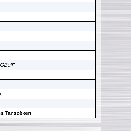
GBell”
a
ika Tanszéken