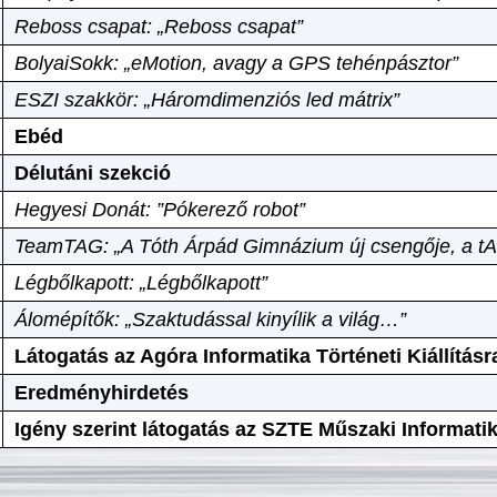
Reboss csapat: „Reboss csapat”
BolyaiSokk: „eMotion, avagy a GPS tehénpásztor”
ESZI szakkör: „Háromdimenziós led mátrix”
Ebéd
Délutáni szekció
Hegyesi Donát: ”Pókerező robot”
TeamTAG: „A Tóth Árpád Gimnázium új csengője, a tA
Légbőlkapott: „Légbőlkapott”
Álomépítők: „Szaktudással kinyílik a világ…”
Látogatás az Agóra Informatika Történeti Kiállításr
Eredményhirdetés
Igény szerint látogatás az SZTE Műszaki Informat