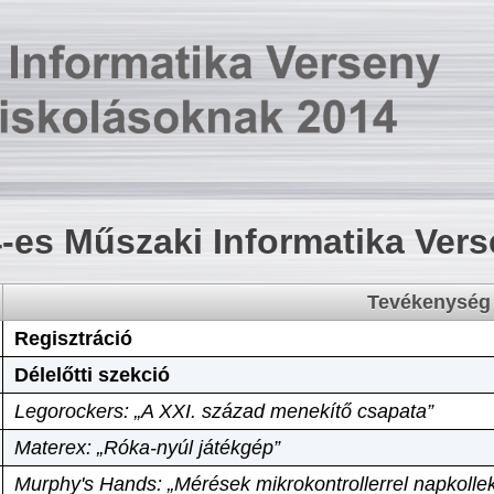
-es Műszaki Informatika Ver
Tevékenység
Regisztráció
Délelőtti szekció
Legorockers: „A XXI. század menekítő csapata”
Materex: „Róka-nyúl játékgép”
Murphy's Hands: „Mérések mikrokontrollerrel napkollek