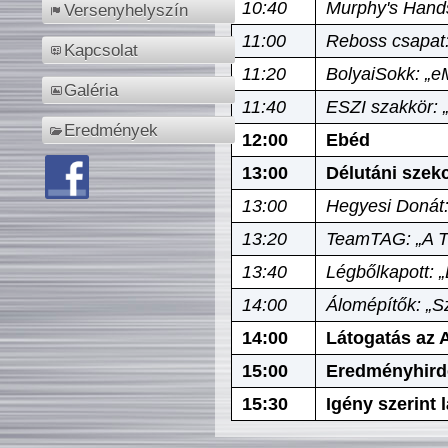
10:40
Murphy's Hands
Versenyhelyszín
11:00
Reboss csapat:
Kapcsolat
11:20
BolyaiSokk: „e
Galéria
11:40
ESZI szakkör: 
Eredmények
12:00
Ebéd
13:00
Délutáni szek
13:00
Hegyesi Donát:
13:20
TeamTAG: „A Tó
13:40
Légbőlkapott: 
14:00
Álomépítők: „Sz
14:00
Látogatás az A
15:00
Eredményhird
15:30
Igény szerint