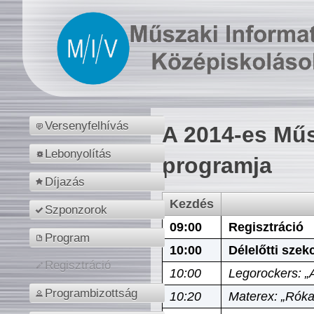
Versenyfelhívás
A 2014-es Műs
Lebonyolítás
programja
Díjazás
Kezdés
Szponzorok
09:00
Regisztráció
Program
10:00
Délelőtti szek
Regisztráció
10:00
Legorockers: „
Programbizottság
10:20
Materex: „Róka