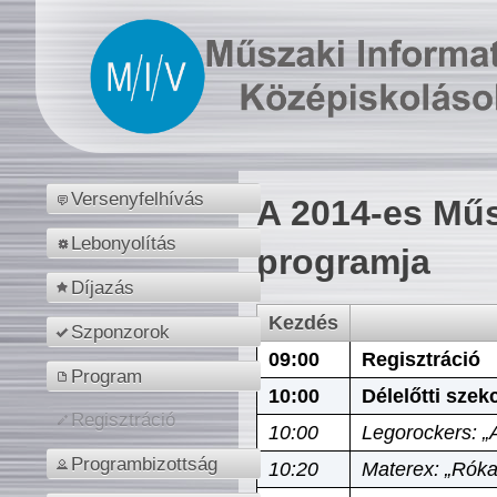
Versenyfelhívás
A 2014-es Műs
Lebonyolítás
programja
Díjazás
Kezdés
Szponzorok
09:00
Regisztráció
Program
10:00
Délelőtti szek
Regisztráció
10:00
Legorockers: „
Programbizottság
10:20
Materex: „Róka