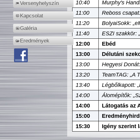
10:40
Murphy's Hands
Versenyhelyszín
11:00
Reboss csapat:
Kapcsolat
11:20
BolyaiSokk: „e
Galéria
11:40
ESZI szakkör: 
Eredmények
12:00
Ebéd
13:00
Délutáni szek
13:00
Hegyesi Donát:
13:20
TeamTAG: „A Tó
13:40
Légbőlkapott: 
14:00
Álomépítők: „Sz
14:00
Látogatás az A
15:00
Eredményhird
15:30
Igény szerint