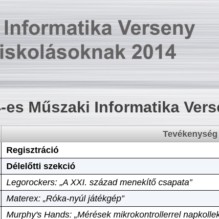
-es Műszaki Informatika Ver
Tevékenység
Regisztráció
Délelőtti szekció
Legorockers: „A XXI. század menekítő csapata”
Materex: „Róka-nyúl játékgép”
Murphy's Hands: „Mérések mikrokontrollerrel napkollek