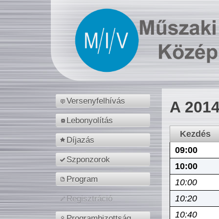
Versenyfelhívás
A 2014
Lebonyolítás
Kezdés
Díjazás
09:00
Szponzorok
10:00
Program
10:00
10:20
Regisztráció
10:40
Programbizottság