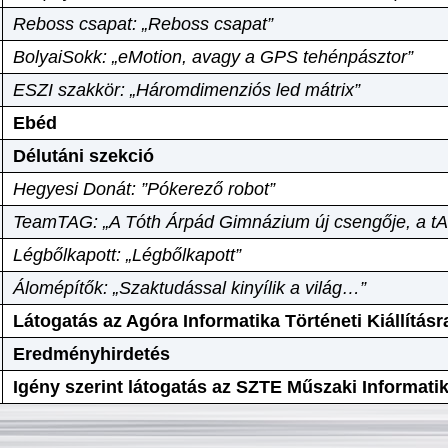
Reboss csapat: „Reboss csapat”
BolyaiSokk: „eMotion, avagy a GPS tehénpásztor”
ESZI szakkör: „Háromdimenziós led mátrix”
Ebéd
Délutáni szekció
Hegyesi Donát: ”Pókerező robot”
TeamTAG: „A Tóth Árpád Gimnázium új csengője, a tA
Légbőlkapott: „Légbőlkapott”
Álomépítők: „Szaktudással kinyílik a világ…”
Látogatás az Agóra Informatika Történeti Kiállításr
Eredményhirdetés
Igény szerint látogatás az SZTE Műszaki Informat