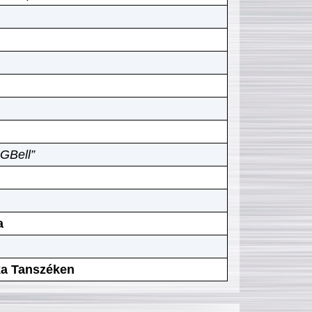
GBell”
a
ika Tanszéken