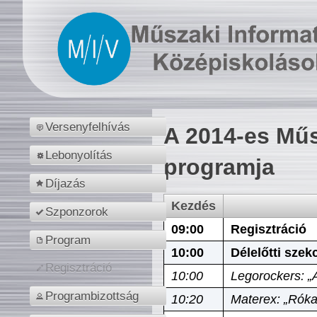
Versenyfelhívás
A 2014-es Műs
Lebonyolítás
programja
Díjazás
Kezdés
Szponzorok
09:00
Regisztráció
Program
10:00
Délelőtti szek
Regisztráció
10:00
Legorockers: „
Programbizottság
10:20
Materex: „Róka