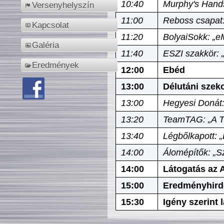
10:40
Murphy's Hands
Versenyhelyszín
11:00
Reboss csapat:
Kapcsolat
11:20
BolyaiSokk: „e
Galéria
11:40
ESZI szakkör: 
Eredmények
12:00
Ebéd
13:00
Délutáni szek
13:00
Hegyesi Donát:
13:20
TeamTAG: „A Tó
13:40
Légbőlkapott: 
14:00
Álomépítők: „Sz
14:00
Látogatás az A
15:00
Eredményhird
15:30
Igény szerint