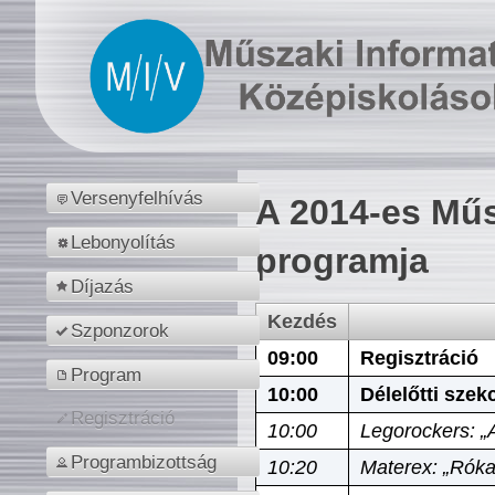
Versenyfelhívás
A 2014-es Műs
Lebonyolítás
programja
Díjazás
Kezdés
Szponzorok
09:00
Regisztráció
Program
10:00
Délelőtti szek
Regisztráció
10:00
Legorockers: „
Programbizottság
10:20
Materex: „Róka