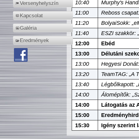
10:40
Murphy's Hands
Versenyhelyszín
11:00
Reboss csapat:
Kapcsolat
11:20
BolyaiSokk: „e
Galéria
11:40
ESZI szakkör: 
Eredmények
12:00
Ebéd
13:00
Délutáni szek
13:00
Hegyesi Donát:
13:20
TeamTAG: „A Tó
13:40
Légbőlkapott: 
14:00
Álomépítők: „Sz
14:00
Látogatás az A
15:00
Eredményhird
15:30
Igény szerint