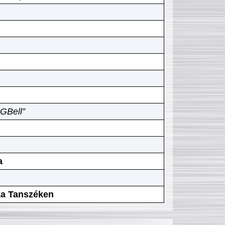
GBell”
a
ika Tanszéken