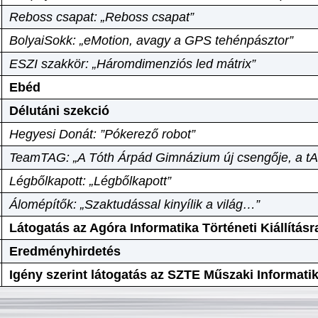
Reboss csapat: „Reboss csapat”
BolyaiSokk: „eMotion, avagy a GPS tehénpásztor”
ESZI szakkör: „Háromdimenziós led mátrix”
Ebéd
Délutáni szekció
Hegyesi Donát: ”Pókerező robot”
TeamTAG: „A Tóth Árpád Gimnázium új csengője, a tA
Légbőlkapott: „Légbőlkapott”
Álomépítők: „Szaktudással kinyílik a világ…”
Látogatás az Agóra Informatika Történeti Kiállításr
Eredményhirdetés
Igény szerint látogatás az SZTE Műszaki Informat