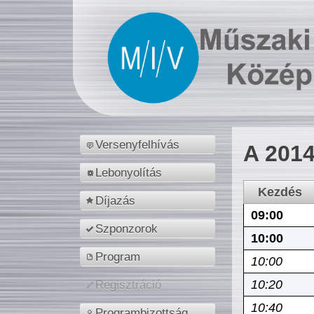
Versenyfelhívás
A 2014
Lebonyolítás
Kezdés
Díjazás
09:00
Szponzorok
10:00
Program
10:00
10:20
Regisztráció
10:40
Programbizottság