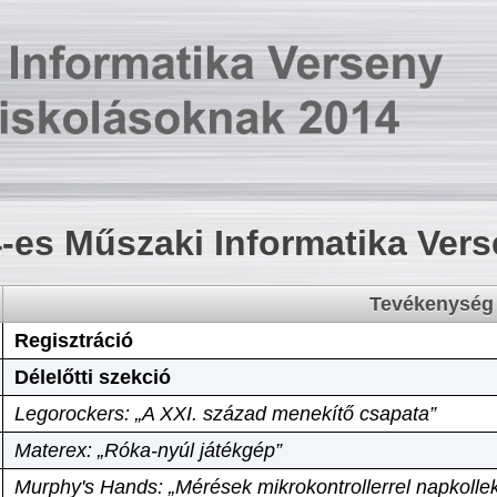
-es Műszaki Informatika Ver
Tevékenység
Regisztráció
Délelőtti szekció
Legorockers: „A XXI. század menekítő csapata”
Materex: „Róka-nyúl játékgép”
Murphy's Hands: „Mérések mikrokontrollerrel napkollek