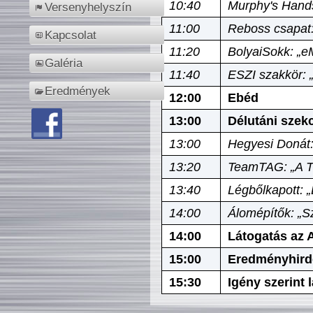
10:40
Murphy's Hands
Versenyhelyszín
11:00
Reboss csapat:
Kapcsolat
11:20
BolyaiSokk: „e
Galéria
11:40
ESZI szakkör: 
Eredmények
12:00
Ebéd
13:00
Délutáni szek
13:00
Hegyesi Donát:
13:20
TeamTAG: „A Tó
13:40
Légbőlkapott: 
14:00
Álomépítők: „Sz
14:00
Látogatás az A
15:00
Eredményhird
15:30
Igény szerint