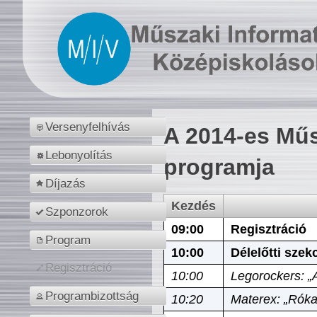
Versenyfelhívás
A 2014-es Műs
Lebonyolítás
programja
Díjazás
Kezdés
Szponzorok
09:00
Regisztráció
Program
10:00
Délelőtti szek
Regisztráció
10:00
Legorockers: „
Programbizottság
10:20
Materex: „Róka