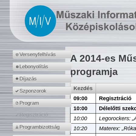
Versenyfelhívás
A 2014-es Műs
Lebonyolítás
programja
Díjazás
Kezdés
Szponzorok
09:00
Regisztráció
Program
10:00
Délelőtti szek
Regisztráció
10:00
Legorockers: „
Programbizottság
10:20
Materex: „Róka