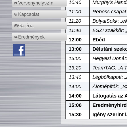
10:40
Murphy's Hands
Versenyhelyszín
11:00
Reboss csapat:
Kapcsolat
11:20
BolyaiSokk: „e
Galéria
11:40
ESZI szakkör: 
Eredmények
12:00
Ebéd
13:00
Délutáni szek
13:00
Hegyesi Donát:
13:20
TeamTAG: „A Tó
13:40
Légbőlkapott: 
14:00
Álomépítők: „Sz
14:00
Látogatás az A
15:00
Eredményhird
15:30
Igény szerint