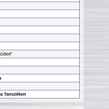
GBell”
a
ika Tanszéken