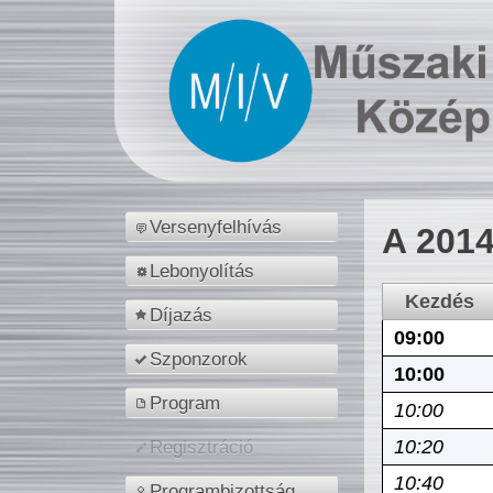
Versenyfelhívás
A 2014
Lebonyolítás
Kezdés
Díjazás
09:00
Szponzorok
10:00
Program
10:00
10:20
Regisztráció
10:40
Programbizottság