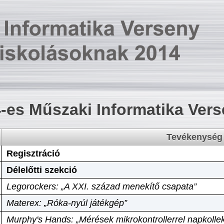
-es Műszaki Informatika Ver
Tevékenység
Regisztráció
Délelőtti szekció
Legorockers: „A XXI. század menekítő csapata”
Materex: „Róka-nyúl játékgép”
Murphy's Hands: „Mérések mikrokontrollerrel napkollek