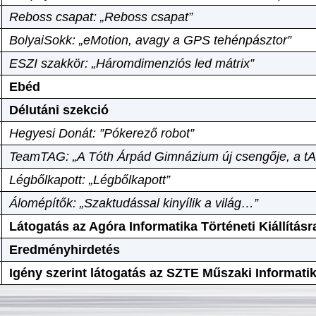
Reboss csapat: „Reboss csapat”
BolyaiSokk: „eMotion, avagy a GPS tehénpásztor”
ESZI szakkör: „Háromdimenziós led mátrix”
Ebéd
Délutáni szekció
Hegyesi Donát: ”Pókerező robot”
TeamTAG: „A Tóth Árpád Gimnázium új csengője, a tA
Légbőlkapott: „Légbőlkapott”
Álomépítők: „Szaktudással kinyílik a világ…”
Látogatás az Agóra Informatika Történeti Kiállításr
Eredményhirdetés
Igény szerint látogatás az SZTE Műszaki Informat