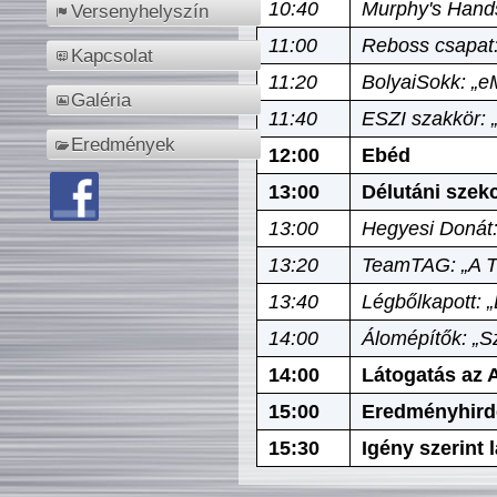
10:40
Murphy's Hands
Versenyhelyszín
11:00
Reboss csapat:
Kapcsolat
11:20
BolyaiSokk: „e
Galéria
11:40
ESZI szakkör: 
Eredmények
12:00
Ebéd
13:00
Délutáni szek
13:00
Hegyesi Donát:
13:20
TeamTAG: „A Tó
13:40
Légbőlkapott: 
14:00
Álomépítők: „Sz
14:00
Látogatás az A
15:00
Eredményhird
15:30
Igény szerint