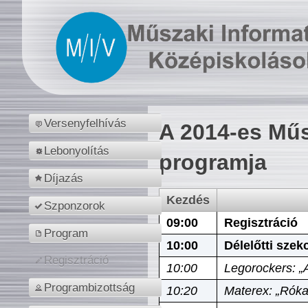
Versenyfelhívás
A 2014-es Műs
Lebonyolítás
programja
Díjazás
Kezdés
Szponzorok
09:00
Regisztráció
Program
10:00
Délelőtti szek
Regisztráció
10:00
Legorockers: „
Programbizottság
10:20
Materex: „Róka