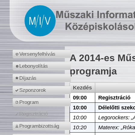
Versenyfelhívás
A 2014-es Műs
Lebonyolítás
programja
Díjazás
Kezdés
Szponzorok
09:00
Regisztráció
Program
10:00
Délelőtti szek
Regisztráció
10:00
Legorockers: „
Programbizottság
10:20
Materex: „Róka