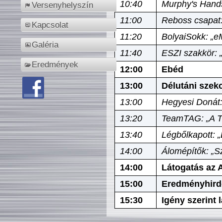
10:40
Murphy's Hands
Versenyhelyszín
11:00
Reboss csapat:
Kapcsolat
11:20
BolyaiSokk: „e
Galéria
11:40
ESZI szakkör: 
Eredmények
12:00
Ebéd
13:00
Délutáni szek
13:00
Hegyesi Donát:
13:20
TeamTAG: „A Tó
13:40
Légbőlkapott: 
14:00
Álomépítők: „Sz
14:00
Látogatás az A
15:00
Eredményhird
15:30
Igény szerint