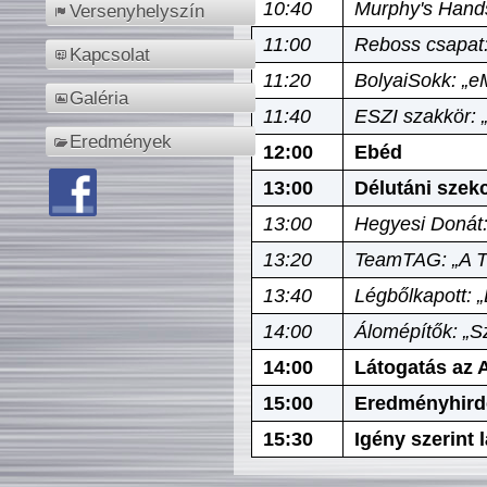
10:40
Murphy's Hands
Versenyhelyszín
11:00
Reboss csapat:
Kapcsolat
11:20
BolyaiSokk: „e
Galéria
11:40
ESZI szakkör: 
Eredmények
12:00
Ebéd
13:00
Délutáni szek
13:00
Hegyesi Donát:
13:20
TeamTAG: „A Tó
13:40
Légbőlkapott: 
14:00
Álomépítők: „Sz
14:00
Látogatás az A
15:00
Eredményhird
15:30
Igény szerint