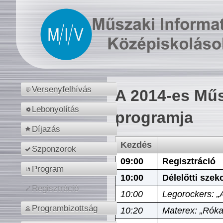
Versenyfelhívás
A 2014-es Műs
Lebonyolítás
programja
Díjazás
Kezdés
Szponzorok
09:00
Regisztráció
Program
10:00
Délelőtti szek
Regisztráció
10:00
Legorockers: „
Programbizottság
10:20
Materex: „Róka