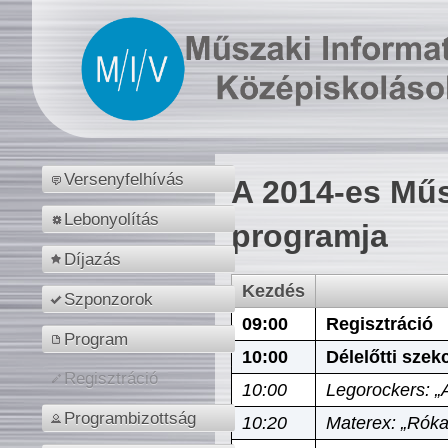
Versenyfelhívás
A 2014-es Műs
Lebonyolítás
programja
Díjazás
Kezdés
Szponzorok
09:00
Regisztráció
Program
10:00
Délelőtti szek
Regisztráció
10:00
Legorockers: „
Programbizottság
10:20
Materex: „Róka