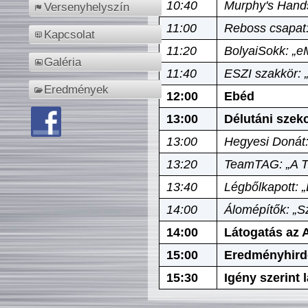
10:40
Murphy's Hands
Versenyhelyszín
11:00
Reboss csapat:
Kapcsolat
11:20
BolyaiSokk: „e
Galéria
11:40
ESZI szakkör: 
Eredmények
12:00
Ebéd
13:00
Délutáni szek
13:00
Hegyesi Donát:
13:20
TeamTAG: „A Tó
13:40
Légbőlkapott: 
14:00
Álomépítők: „Sz
14:00
Látogatás az A
15:00
Eredményhird
15:30
Igény szerint