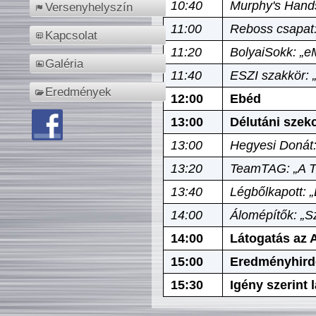
10:40
Murphy's Hands
Versenyhelyszín
11:00
Reboss csapat:
Kapcsolat
11:20
BolyaiSokk: „e
Galéria
11:40
ESZI szakkör: 
Eredmények
12:00
Ebéd
13:00
Délutáni szek
13:00
Hegyesi Donát:
13:20
TeamTAG: „A Tó
13:40
Légbőlkapott: 
14:00
Álomépítők: „Sz
14:00
Látogatás az A
15:00
Eredményhird
15:30
Igény szerint