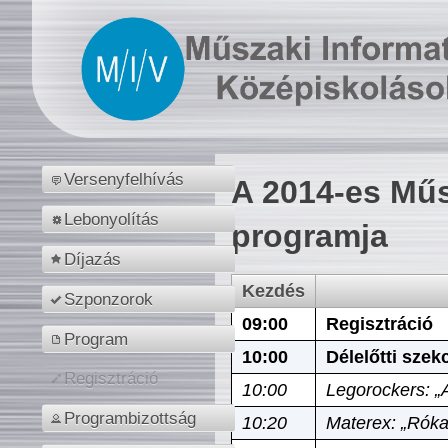
Versenyfelhívás
A 2014-es Műs
Lebonyolítás
programja
Díjazás
Kezdés
Szponzorok
09:00
Regisztráció
Program
10:00
Délelőtti szek
Regisztráció
10:00
Legorockers: „
Programbizottság
10:20
Materex: „Róka