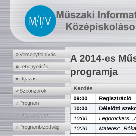
Versenyfelhívás
A 2014-es Műs
Lebonyolítás
programja
Díjazás
Kezdés
Szponzorok
09:00
Regisztráció
Program
10:00
Délelőtti szek
Regisztráció
10:00
Legorockers: „
Programbizottság
10:20
Materex: „Róka