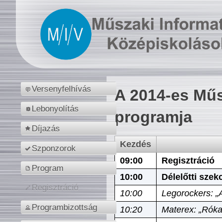
Versenyfelhívás
A 2014-es Műs
Lebonyolítás
programja
Díjazás
Kezdés
Szponzorok
09:00
Regisztráció
Program
10:00
Délelőtti szek
Regisztráció
10:00
Legorockers: „
Programbizottság
10:20
Materex: „Róka