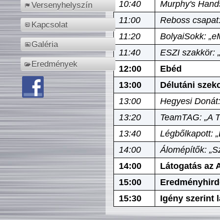
10:40
Murphy's Hands
Versenyhelyszín
11:00
Reboss csapat:
Kapcsolat
11:20
BolyaiSokk: „e
Galéria
11:40
ESZI szakkör: 
Eredmények
12:00
Ebéd
13:00
Délutáni szek
13:00
Hegyesi Donát:
13:20
TeamTAG: „A Tó
13:40
Légbőlkapott: 
14:00
Álomépítők: „Sz
14:00
Látogatás az A
15:00
Eredményhird
15:30
Igény szerint