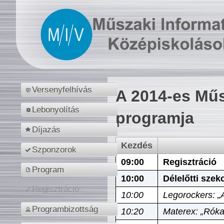
Versenyfelhívás
A 2014-es Műs
Lebonyolítás
programja
Díjazás
Kezdés
Szponzorok
09:00
Regisztráció
Program
10:00
Délelőtti szek
Regisztráció
10:00
Legorockers: „
Programbizottság
10:20
Materex: „Róka