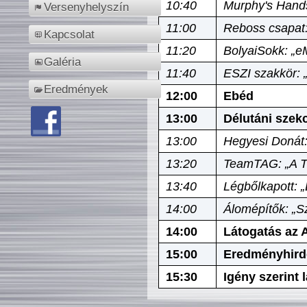
10:40
Murphy's Hands
Versenyhelyszín
11:00
Reboss csapat:
Kapcsolat
11:20
BolyaiSokk: „e
Galéria
11:40
ESZI szakkör: 
Eredmények
12:00
Ebéd
13:00
Délutáni szek
13:00
Hegyesi Donát:
13:20
TeamTAG: „A Tó
13:40
Légbőlkapott: 
14:00
Álomépítők: „Sz
14:00
Látogatás az A
15:00
Eredményhird
15:30
Igény szerint