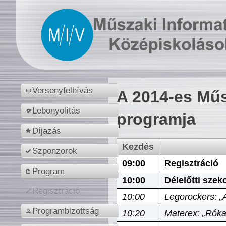
Versenyfelhívás
A 2014-es Műs
Lebonyolítás
programja
Díjazás
Kezdés
Szponzorok
09:00
Regisztráció
Program
10:00
Délelőtti szek
Regisztráció
10:00
Legorockers: „
Programbizottság
10:20
Materex: „Róka