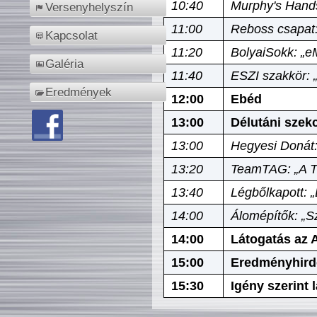
10:40
Murphy's Hands
Versenyhelyszín
11:00
Reboss csapat:
Kapcsolat
11:20
BolyaiSokk: „e
Galéria
11:40
ESZI szakkör: 
Eredmények
12:00
Ebéd
13:00
Délutáni szek
13:00
Hegyesi Donát:
13:20
TeamTAG: „A Tó
13:40
Légbőlkapott: 
14:00
Álomépítők: „Sz
14:00
Látogatás az A
15:00
Eredményhird
15:30
Igény szerint