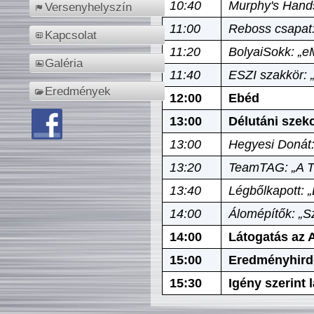
10:40
Murphy's Hands
Versenyhelyszín
11:00
Reboss csapat:
Kapcsolat
11:20
BolyaiSokk: „e
Galéria
11:40
ESZI szakkör: 
Eredmények
12:00
Ebéd
13:00
Délutáni szek
13:00
Hegyesi Donát:
13:20
TeamTAG: „A Tó
13:40
Légbőlkapott: 
14:00
Álomépítők: „Sz
14:00
Látogatás az A
15:00
Eredményhird
15:30
Igény szerint