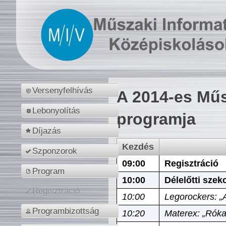
Versenyfelhívás
A 2014-es Műs
Lebonyolítás
programja
Díjazás
Kezdés
Szponzorok
09:00
Regisztráció
Program
10:00
Délelőtti szek
Regisztráció
10:00
Legorockers: „
Programbizottság
10:20
Materex: „Róka