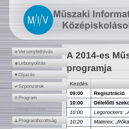
Versenyfelhívás
A 2014-es Műs
Lebonyolítás
programja
Díjazás
Kezdés
Szponzorok
09:00
Regisztráció
Program
10:00
Délelőtti szek
Regisztráció
10:00
Legorockers: „
Programbizottság
10:20
Materex: „Róka