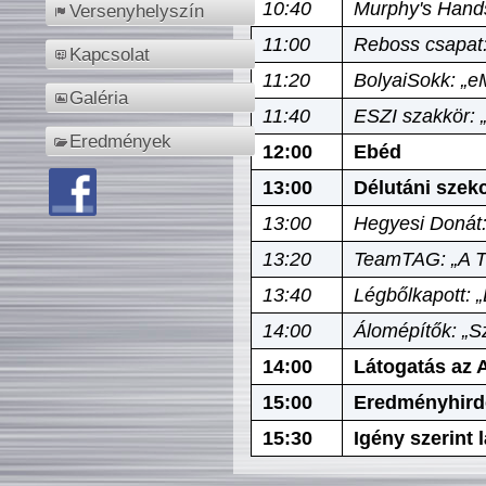
10:40
Murphy's Hands
Versenyhelyszín
11:00
Reboss csapat:
Kapcsolat
11:20
BolyaiSokk: „e
Galéria
11:40
ESZI szakkör: 
Eredmények
12:00
Ebéd
13:00
Délutáni szek
13:00
Hegyesi Donát:
13:20
TeamTAG: „A Tó
13:40
Légbőlkapott: 
14:00
Álomépítők: „Sz
14:00
Látogatás az A
15:00
Eredményhird
15:30
Igény szerint