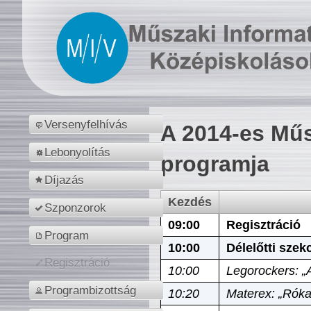
Versenyfelhívás
A 2014-es Műs
Lebonyolítás
programja
Díjazás
Kezdés
Szponzorok
09:00
Regisztráció
Program
10:00
Délelőtti szek
Regisztráció
10:00
Legorockers: „
Programbizottság
10:20
Materex: „Róka