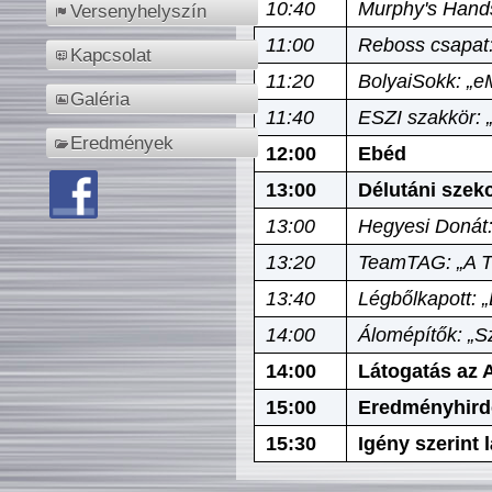
10:40
Murphy's Hands
Versenyhelyszín
11:00
Reboss csapat:
Kapcsolat
11:20
BolyaiSokk: „e
Galéria
11:40
ESZI szakkör: 
Eredmények
12:00
Ebéd
13:00
Délutáni szek
13:00
Hegyesi Donát:
13:20
TeamTAG: „A Tó
13:40
Légbőlkapott: 
14:00
Álomépítők: „Sz
14:00
Látogatás az A
15:00
Eredményhird
15:30
Igény szerint