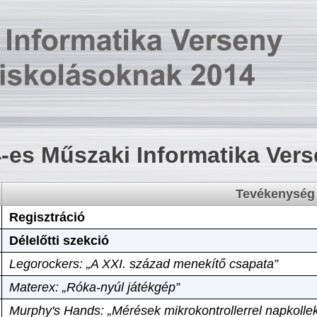
-es Műszaki Informatika Ver
Tevékenység
Regisztráció
Délelőtti szekció
Legorockers: „A XXI. század menekítő csapata”
Materex: „Róka-nyúl játékgép”
Murphy's Hands: „Mérések mikrokontrollerrel napkollek