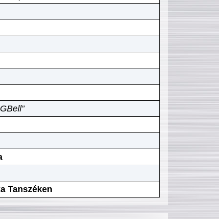
GBell”
a
ika Tanszéken