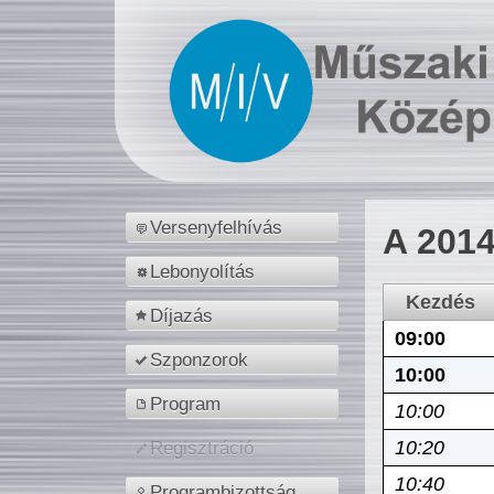
Versenyfelhívás
A 2014
Lebonyolítás
Kezdés
Díjazás
09:00
Szponzorok
10:00
Program
10:00
10:20
Regisztráció
10:40
Programbizottság