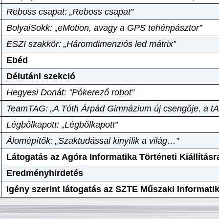
Reboss csapat: „Reboss csapat”
BolyaiSokk: „eMotion, avagy a GPS tehénpásztor”
ESZI szakkör: „Háromdimenziós led mátrix”
Ebéd
Délutáni szekció
Hegyesi Donát: ”Pókerező robot”
TeamTAG: „A Tóth Árpád Gimnázium új csengője, a tA
Légbőlkapott: „Légbőlkapott”
Álomépítők: „Szaktudással kinyílik a világ…”
Látogatás az Agóra Informatika Történeti Kiállításr
Eredményhirdetés
Igény szerint látogatás az SZTE Műszaki Informat