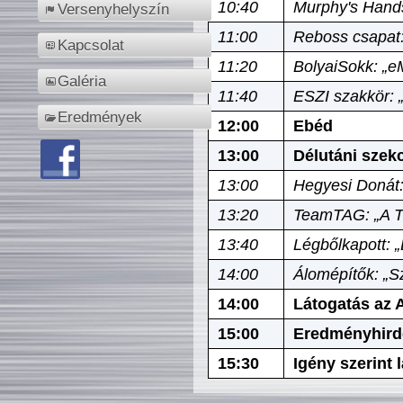
10:40
Murphy's Hands
Versenyhelyszín
11:00
Reboss csapat:
Kapcsolat
11:20
BolyaiSokk: „e
Galéria
11:40
ESZI szakkör: 
Eredmények
12:00
Ebéd
13:00
Délutáni szek
13:00
Hegyesi Donát:
13:20
TeamTAG: „A Tó
13:40
Légbőlkapott: 
14:00
Álomépítők: „Sz
14:00
Látogatás az A
15:00
Eredményhird
15:30
Igény szerint