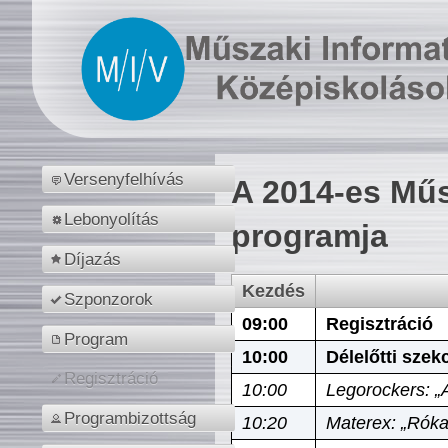
Versenyfelhívás
A 2014-es Műs
Lebonyolítás
programja
Díjazás
Kezdés
Szponzorok
09:00
Regisztráció
Program
10:00
Délelőtti szek
Regisztráció
10:00
Legorockers: „
Programbizottság
10:20
Materex: „Róka