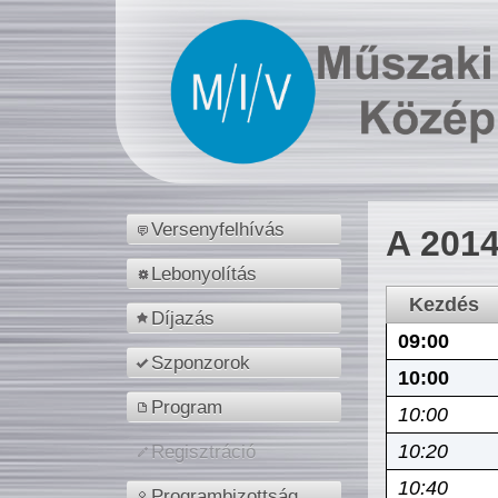
Versenyfelhívás
A 2014
Lebonyolítás
Kezdés
Díjazás
09:00
Szponzorok
10:00
Program
10:00
10:20
Regisztráció
10:40
Programbizottság