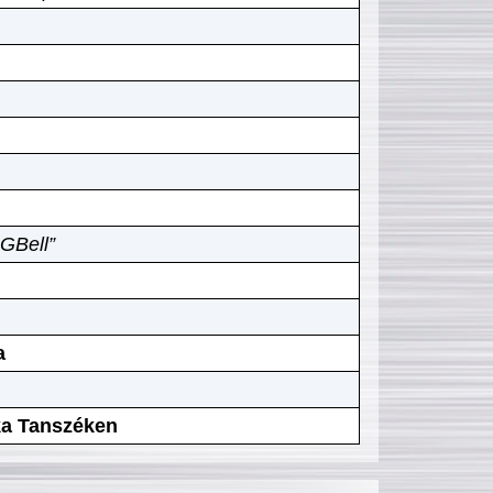
GBell”
a
ika Tanszéken