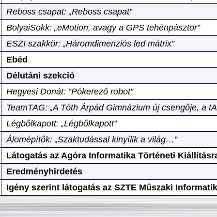
Reboss csapat: „Reboss csapat”
BolyaiSokk: „eMotion, avagy a GPS tehénpásztor”
ESZI szakkör: „Háromdimenziós led mátrix”
Ebéd
Délutáni szekció
Hegyesi Donát: ”Pókerező robot”
TeamTAG: „A Tóth Árpád Gimnázium új csengője, a tA
Légbőlkapott: „Légbőlkapott”
Álomépítők: „Szaktudással kinyílik a világ…”
Látogatás az Agóra Informatika Történeti Kiállításr
Eredményhirdetés
Igény szerint látogatás az SZTE Műszaki Informat