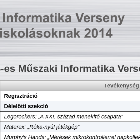
-es Műszaki Informatika Ver
Tevékenység
Regisztráció
Délelőtti szekció
Legorockers: „A XXI. század menekítő csapata”
Materex: „Róka-nyúl játékgép”
Murphy's Hands: „Mérések mikrokontrollerrel napkollek