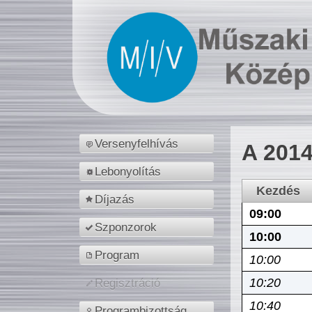
Versenyfelhívás
A 2014
Lebonyolítás
Kezdés
Díjazás
09:00
Szponzorok
10:00
Program
10:00
10:20
Regisztráció
10:40
Programbizottság