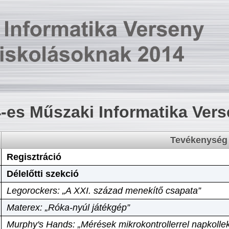
-es Műszaki Informatika Ver
Tevékenység
Regisztráció
Délelőtti szekció
Legorockers: „A XXI. század menekítő csapata”
Materex: „Róka-nyúl játékgép”
Murphy's Hands: „Mérések mikrokontrollerrel napkollek