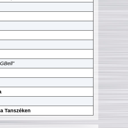
GBell”
a
ika Tanszéken