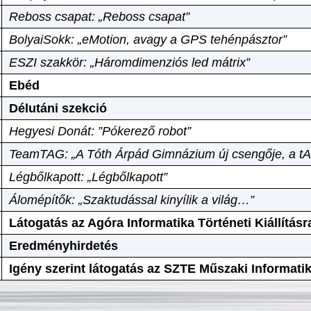
Reboss csapat: „Reboss csapat”
BolyaiSokk: „eMotion, avagy a GPS tehénpásztor”
ESZI szakkör: „Háromdimenziós led mátrix”
Ebéd
Délutáni szekció
Hegyesi Donát: ”Pókerező robot”
TeamTAG: „A Tóth Árpád Gimnázium új csengője, a tA
Légbőlkapott: „Légbőlkapott”
Álomépítők: „Szaktudással kinyílik a világ…”
Látogatás az Agóra Informatika Történeti Kiállításr
Eredményhirdetés
Igény szerint látogatás az SZTE Műszaki Informat