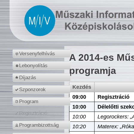
Versenyfelhívás
A 2014-es Műs
Lebonyolítás
programja
Díjazás
Kezdés
Szponzorok
09:00
Regisztráció
Program
10:00
Délelőtti szek
Regisztráció
10:00
Legorockers: „
Programbizottság
10:20
Materex: „Róka