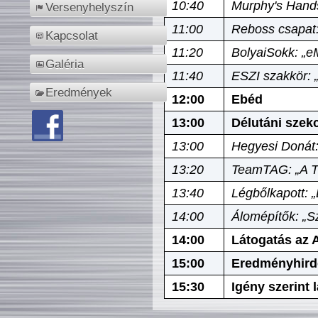
10:40
Murphy's Hands
Versenyhelyszín
11:00
Reboss csapat:
Kapcsolat
11:20
BolyaiSokk: „e
Galéria
11:40
ESZI szakkör: 
Eredmények
12:00
Ebéd
13:00
Délutáni szek
13:00
Hegyesi Donát:
13:20
TeamTAG: „A Tó
13:40
Légbőlkapott: 
14:00
Álomépítők: „Sz
14:00
Látogatás az A
15:00
Eredményhird
15:30
Igény szerint