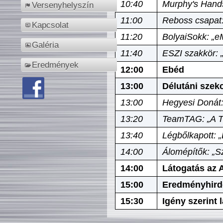
10:40
Murphy's Hands
Versenyhelyszín
11:00
Reboss csapat:
Kapcsolat
11:20
BolyaiSokk: „e
Galéria
11:40
ESZI szakkör: 
Eredmények
12:00
Ebéd
13:00
Délutáni szek
13:00
Hegyesi Donát:
13:20
TeamTAG: „A Tó
13:40
Légbőlkapott: 
14:00
Álomépítők: „Sz
14:00
Látogatás az A
15:00
Eredményhird
15:30
Igény szerint