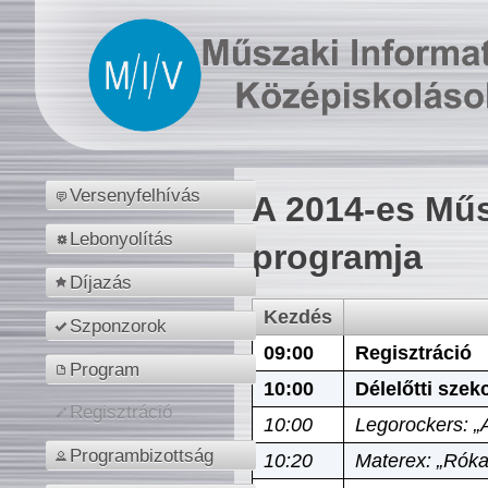
Versenyfelhívás
A 2014-es Műs
Lebonyolítás
programja
Díjazás
Kezdés
Szponzorok
09:00
Regisztráció
Program
10:00
Délelőtti szek
Regisztráció
10:00
Legorockers: „
Programbizottság
10:20
Materex: „Róka