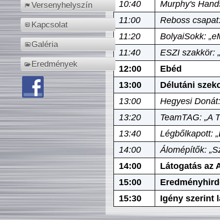
10:40
Murphy's Hands
Versenyhelyszín
11:00
Reboss csapat:
Kapcsolat
11:20
BolyaiSokk: „e
Galéria
11:40
ESZI szakkör: 
Eredmények
12:00
Ebéd
13:00
Délutáni szek
13:00
Hegyesi Donát:
13:20
TeamTAG: „A Tó
13:40
Légbőlkapott: 
14:00
Álomépítők: „Sz
14:00
Látogatás az A
15:00
Eredményhird
15:30
Igény szerint