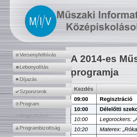
Versenyfelhívás
A 2014-es Műs
Lebonyolítás
programja
Díjazás
Kezdés
Szponzorok
09:00
Regisztráció
Program
10:00
Délelőtti szek
Regisztráció
10:00
Legorockers: „
Programbizottság
10:20
Materex: „Róka