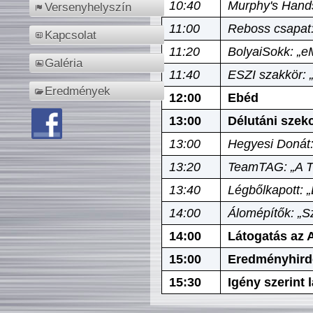
10:40
Murphy's Hands
Versenyhelyszín
11:00
Reboss csapat:
Kapcsolat
11:20
BolyaiSokk: „e
Galéria
11:40
ESZI szakkör: 
Eredmények
12:00
Ebéd
13:00
Délutáni szek
13:00
Hegyesi Donát:
13:20
TeamTAG: „A Tó
13:40
Légbőlkapott: 
14:00
Álomépítők: „Sz
14:00
Látogatás az A
15:00
Eredményhird
15:30
Igény szerint