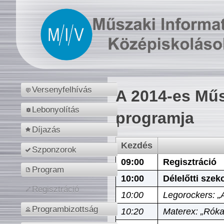
Versenyfelhívás
A 2014-es Műs
Lebonyolítás
programja
Díjazás
Kezdés
Szponzorok
09:00
Regisztráció
Program
10:00
Délelőtti szek
Regisztráció
10:00
Legorockers: „
Programbizottság
10:20
Materex: „Róka