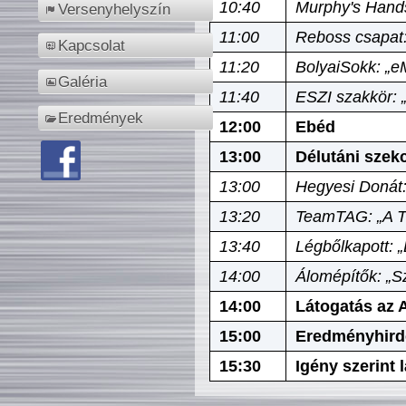
10:40
Murphy's Hands
Versenyhelyszín
11:00
Reboss csapat:
Kapcsolat
11:20
BolyaiSokk: „e
Galéria
11:40
ESZI szakkör: 
Eredmények
12:00
Ebéd
13:00
Délutáni szek
13:00
Hegyesi Donát:
13:20
TeamTAG: „A Tó
13:40
Légbőlkapott: 
14:00
Álomépítők: „Sz
14:00
Látogatás az A
15:00
Eredményhird
15:30
Igény szerint