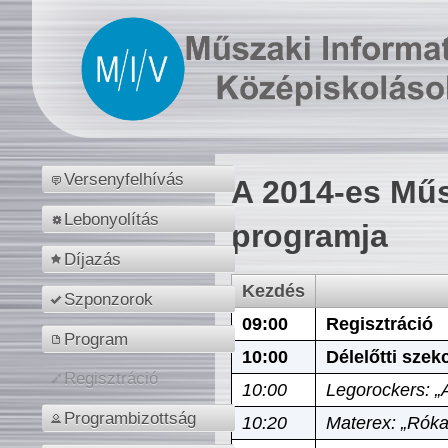
Versenyfelhívás
A 2014-es Műs
Lebonyolítás
programja
Díjazás
Kezdés
Szponzorok
09:00
Regisztráció
Program
10:00
Délelőtti szek
Regisztráció
10:00
Legorockers: „
Programbizottság
10:20
Materex: „Róka