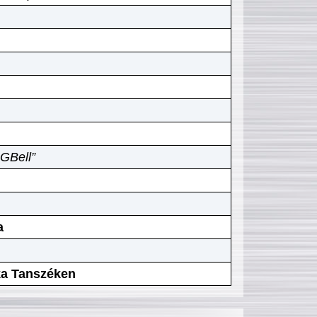
GBell”
a
ika Tanszéken