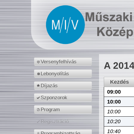
Versenyfelhívás
A 2014
Lebonyolítás
Kezdés
Díjazás
09:00
Szponzorok
10:00
Program
10:00
10:20
Regisztráció
10:40
Programbizottság