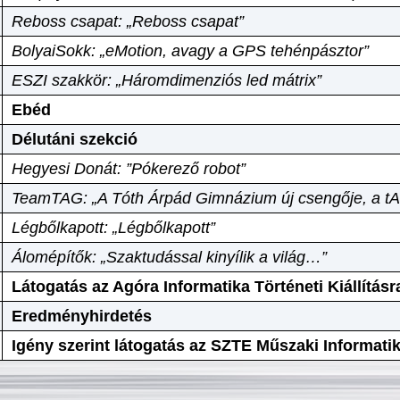
Reboss csapat: „Reboss csapat”
BolyaiSokk: „eMotion, avagy a GPS tehénpásztor”
ESZI szakkör: „Háromdimenziós led mátrix”
Ebéd
Délutáni szekció
Hegyesi Donát: ”Pókerező robot”
TeamTAG: „A Tóth Árpád Gimnázium új csengője, a tA
Légbőlkapott: „Légbőlkapott”
Álomépítők: „Szaktudással kinyílik a világ…”
Látogatás az Agóra Informatika Történeti Kiállításr
Eredményhirdetés
Igény szerint látogatás az SZTE Műszaki Informat