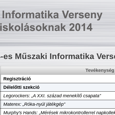
-es Műszaki Informatika Ver
Tevékenység
Regisztráció
Délelőtti szekció
Legorockers: „A XXI. század menekítő csapata”
Materex: „Róka-nyúl játékgép”
Murphy's Hands: „Mérések mikrokontrollerrel napkollek